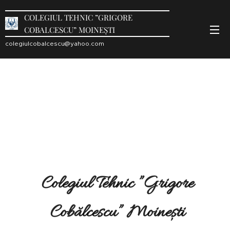
COLEGIUL TEHNIC ”GRIGORE
COBALCESCU” MOINEȘTI
colegiulcobalcescu@yahoo.com
Colegiul Tehnic ”Grigore
Cobălcescu” Moinești