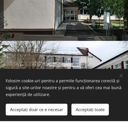
Folosim cookie-uri pentru a permite funcționarea corectă și
sigură a site-urilor noastre și pentru a vă oferi cea mai bună
experiență de utilizare.
Acceptați doar ce e necesar
Acceptați toate
Bine ați venit pe site-ul nostru!
Începeți
Creați un site gratuit!